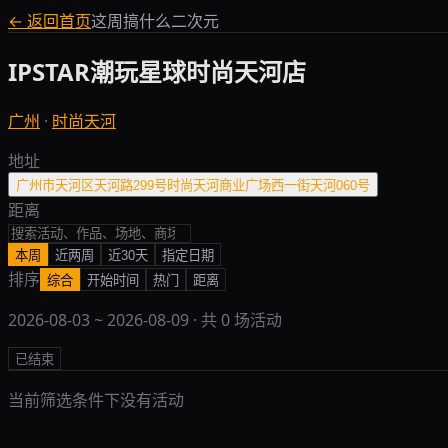
← 返回首页
这周搞什么二次元
IPSTAR潮玩星球时尚天河店
广州
·
时尚天河
地址
广州市天河区天河路299号时尚天河商业广场西一街天河060号
距离
本周
近两周
近30天
指定日期
排序
综合
开始时间
热门
距离
2026-08-03
~
2026-08-09
· 共
0
场活动
已结束
当前筛选条件下没有活动