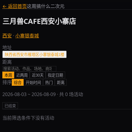
← 返回首页
这周搞什么二次元
三月兽CAFE西安小寨店
西安
·
小寨银泰城
地址
陕西省西安市雁塔区小寨银泰城1楼
距离
本周
近两周
近30天
指定日期
排序
综合
开始时间
热门
距离
2026-08-03
~
2026-08-09
· 共
0
场活动
已结束
当前筛选条件下没有活动