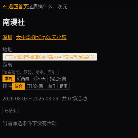
← 返回首页
这周搞什么二次元
南漫社
深圳
·
大中华·BitCity次元小镇
地址
广东省深圳市福田区福华路大中华交易市场G层038
距离
本周
近两周
近30天
指定日期
排序
综合
开始时间
热门
距离
2026-08-03
~
2026-08-09
· 共
0
场活动
已结束
当前筛选条件下没有活动