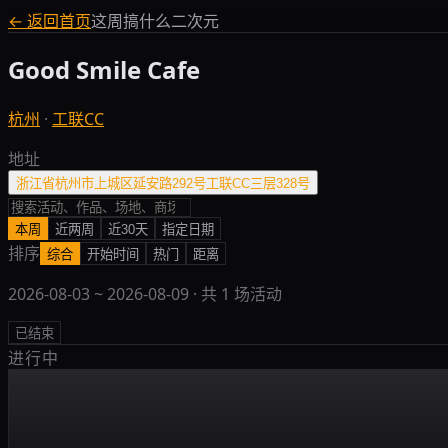
← 返回首页
这周搞什么二次元
Good Smile Cafe
杭州
·
工联CC
地址
浙江省杭州市上城区延安路292号工联CC三层328号
本周
近两周
近30天
指定日期
排序
综合
开始时间
热门
距离
2026-08-03
~
2026-08-09
· 共
1
场活动
已结束
进行中